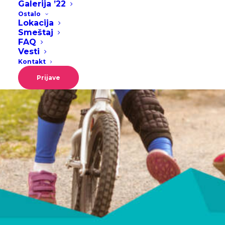
Galerija ’22
Gas Gas Trka za
Ostalo
Lokacija
Najmlađe '23
Smeštaj
FAQ
Vesti
Kontakt
Prijave