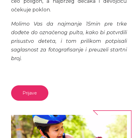
ceo poligon, a najbržeg dečaka i devojčicu
očekuje poklon.
Molimo Vas da najmanje 15min pre trke
dođete do označenog pulta, kako bi potvrdili
prisustvo deteta, i tom prilikom potpisali
saglasnost za fotografisanje i preuzeli startni
broj.
Prijave