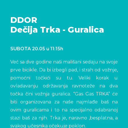
DDOR
Dečija Trka - Guralica
SUBOTA 20.05 u 11:15h
Već sa dve godine naši mališani sedaju na svoje
prve bicikle. Da bi izbegli pad, i strah od vožnje,
pomoćni točkići su tu. Veliki korak u
ovladavanju održavanja ravnoteže na dva
točka čini vožnja guralica. “Gas Gas TRKA” će
biti organizovana za naše najmlađe baš na
ovim guralicama i to na specijalno odabranoj
stazi baš za njih. Trka je, naravno ,besplatna, a
svakog učesnika očekuje poklon.