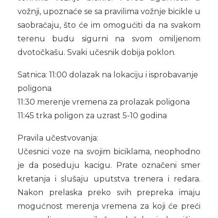
vožnji, upoznaće se sa pravilima vožnje bicikle u
saobraćaju, što će im omogućiti da na svakom
terenu budu sigurni na svom omiljenom
dvotočkašu. Svaki učesnik dobija poklon.
Satnica: 11:00 dolazak na lokaciju i isprobavanje
poligona
11:30 merenje vremena za prolazak poligona
11:45 trka poligon za uzrast 5-10 godina
Pravila učestvovanja:
Učesnici voze na svojim biciklama, neophodno
je da poseduju kacigu. Prate označeni smer
kretanja i slušaju uputstva trenera i redara.
Nakon prelaska preko svih prepreka imaju
mogućnost merenja vremena za koji će preći