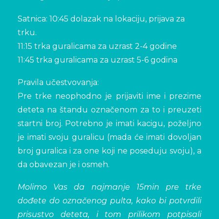
Satnica: 10:45 dolazak na lokaciju, prijava za
trku.
11:15 trka guralicama za uzrast 2-4 godine
11:45 trka guralicama za uzrast 5-6 godina
Pravila učestvovanja:
Pre trke neophodno je prijaviti ime i prezime
deteta na štandu označenom za to i preuzeti
startni broj. Potrebno je imati kacigu, poželjno
je imati svoju guralicu (mada će imati dovoljan
broj guralica i za one koji ne poseduju svoju), a
da obavezan je i osmeh.
Molimo Vas da najmanje 15min pre trke
dođete do označenog pulta, kako bi potvrdili
prisustvo deteta, i tom prilikom potpisali