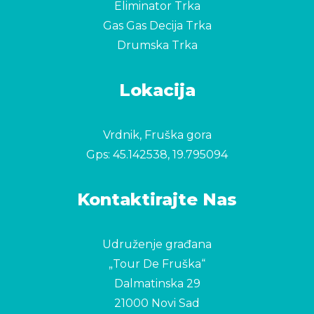
Eliminator Trka
Gas Gas Decija Trka
Drumska Trka
Lokacija
Vrdnik, Fruška gora
Gps:
45.142538, 19.795094
Kontaktirajte Nas
Udruženje građana
„Tour De Fruška“
Dalmatinska 29
21000 Novi Sad