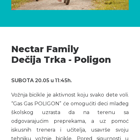
Nectar Family
Dečija Trka - Poligon
SUBOTA 20.05 u 11:45h.
Vožnja bicikle je aktivnost koju svako dete voli.
“Gas Gas POLIGON” će omogućiti deci mlađeg
školskog uzrasta da na terenu sa
odgovarajućim preprekama, a uz pomoć
iskusnih trenera i učitelja, usavrše svoju
tehniku vožnje bicikle. Pored sigurnosti u