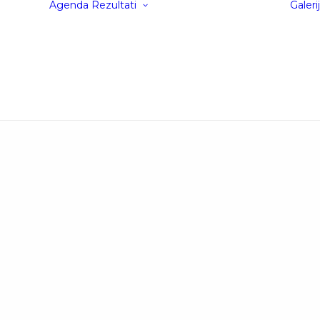
Agenda
Rezultati
Galeri
Rezultati
Septembar ’24
on
Rezultati Maj ’24
Rezultati
rka
Septembar ’23
rke
Rezultati Maj ’23
Rezultati ’22