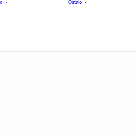
ja
Ostalo
Galerija Septembar
Lokacija
’24
Smeštaj
Galerija Maj ’24
FAQ
Galerija ’23
Vesti
Galerija ’22