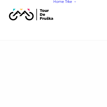
Home
Trke
MTB Maraton
E-MTB Marat
Trail Trka
Dečija Trail T
Dečije Bike T