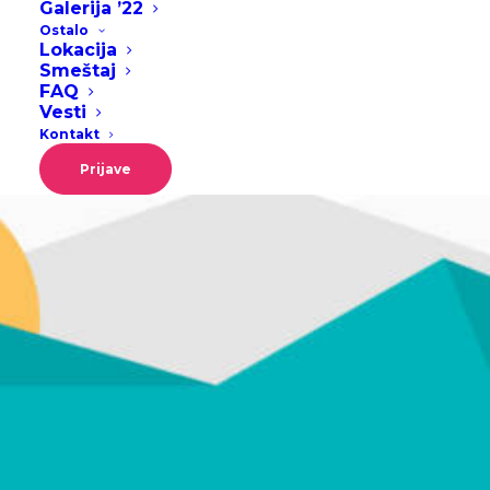
Galerija ’22
Ostalo
Lokacija
decembar 7, 2022
1 Minute
Smeštaj
FAQ
Vesti
Kontakt
Prijave