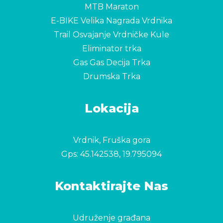
MTB Maraton
E-BIKE Velika Nagrada Vrdnika
Trail Osvajanje Vrdničke Kule
Eliminator trka
Gas Gas Decija Trka
Drumska Trka
Lokacija
Vrdnik, Fruška gora
Gps:
45.142538, 19.795094
Kontaktirajte Nas
Udruženje građana